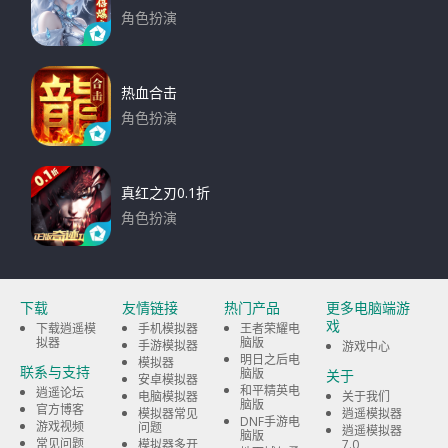
角色扮演
下载
热血合击
角色扮演
下载
真红之刃0.1折
角色扮演
下载
下载
友情链接
热门产品
更多电脑端游
戏
下载逍遥模
手机模拟器
王者荣耀电
拟器
脑版
手游模拟器
游戏中心
明日之后电
模拟器
联系与支持
脑版
关于
安卓模拟器
和平精英电
逍遥论坛
电脑模拟器
关于我们
脑版
官方博客
模拟器常见
逍遥模拟器
DNF手游电
游戏视频
问题
逍遥模拟器
脑版
常见问题
模拟器多开
7.0