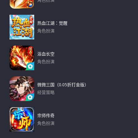
角色扮演
o
下载
r
:
热血江湖：觉醒
角色扮演
下载
浴血长空
角色扮演
下载
微微三国（0.05折打金版）
经营策略
下载
宗师传奇
角色扮演
下载