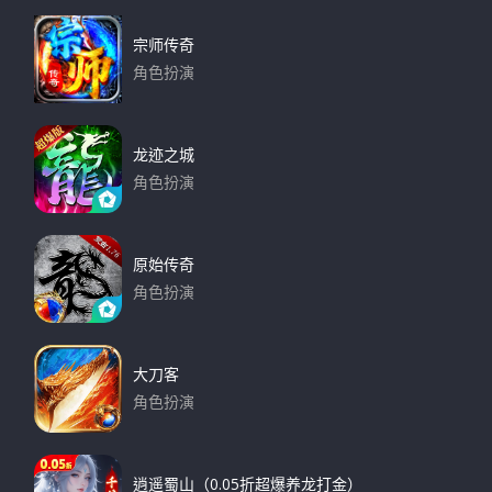
宗师传奇
角色扮演
下载
龙迹之城
角色扮演
下载
原始传奇
角色扮演
下载
大刀客
角色扮演
下载
逍遥蜀山（0.05折超爆养龙打金）