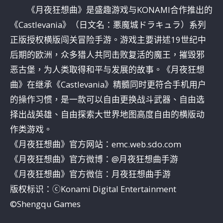
《月夜狂想曲》是盛趣游戏与KONAMI合作推出的
《Castlevania》（日文名：悪魔城ドラキュラ）系列
正版授权横版闯关冒险手游。游戏主要讲述19世纪中
后期的欧洲，众多猎人共同击败复活的魔王，摧毁邪
恶古堡，为人类取得和平与发展的故事。《月夜狂想
曲》在继承《Castlevania》精髓同时更符合手机用户
的操作习惯，是一款可以自由更换战斗武器、自由选
择出战英雄、自由探索大世界地图高度自由的横版动
作类游戏。
《月夜狂想曲》官方网站：emc.web.sdo.com
《月夜狂想曲》官方微博：@月夜狂想曲手游
《月夜狂想曲》官方微信：月夜狂想曲手游
版权标识：ⓒKonami Digital Entertainment
©Shengqu Games