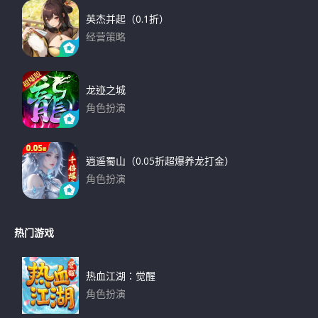
英杰并起（0.1折）
经营策略
下载
龙迹之城
角色扮演
下载
逍遥蜀山（0.05折超爆养龙打金）
角色扮演
下载
热门游戏
热血江湖：觉醒
角色扮演
下载