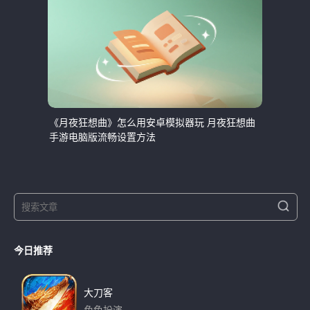
《月夜狂想曲》怎么用安卓模拟器玩 月夜狂想曲
手游电脑版流畅设置方法
S
S
e
e
a
a
r
今日推荐
r
c
h
c
h
大刀客
f