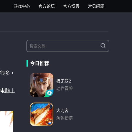
逍遥安卓模拟器
游戏中心
官方论坛
官方博客
常见问题
S
S
e
e
a
a
r
今日推荐
r
c
h
很多，
c
h
极无双2
f
动作冒险
电脑上
o
下载
r
:
大刀客
角色扮演
下载