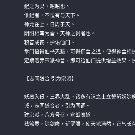
鲲之为灵，昭昭也。
惟鲲者，不恒有与天下。
神龙在上，日周于天。
阴阳相薄为雷，天神之贵者也。
积善成德，护佑仙门。
掌门悟得仙书天籍，可得御兽之道，便得神兽相
定期喂养宗派神兽，即可给仙门提供增益效果，
【志同道合 引为宗派】
妖魔入侵，三界大乱。诸多有识之士立誓斩妖除
诚，志同道合者，引为同调。
建宗派，八方号召，宣战魔道 。
祛煞灵，除剑魔，斩罗睺，使天地浩然，正气长