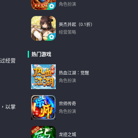
角色扮演
下载
英杰并起（0.1折）
经营策略
下载
热门游戏
过经营
热血江湖：觉醒
角色扮演
下载
宗师传奇
，以掌
角色扮演
下载
龙迹之城