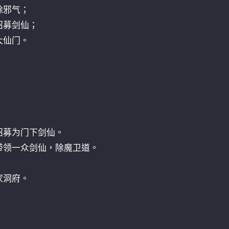
除邪气；
招募剑仙；
大仙门。
招募为门下剑仙。
带领一众剑仙，除魔卫道。
；
家洞府。