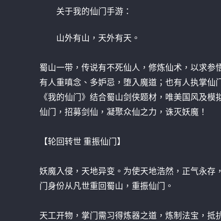
关于我的仙门手游：
山外有山，天外有天。
蜀山一带，传说有不死仙人，修炼仙术，以求参
有人重嗔念、多妒忌，堕入魔道；也有人执掌仙
《我的仙门》结合蜀山剑侠题材，唯美国风及模
仙门，招募剑仙，凝聚众仙之力，诛灭妖魔！
【轮回转世 重振仙门】
妖魔入侵，天地异变。为使天地浩然，正气永存
门身份从凡世重回蜀山，重振仙门。
天工开物，掌门需习得炼器之道，炼制法宝，抵