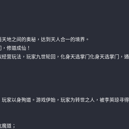
悟天地之间的奥秘，达到天人合一的境界。
门，修道成仙！
拟经营玩法，玩家九世轮回，化身天选掌门化身天选掌门，通
，玩家以身殉道。游戏伊始，玩家为转世之人，被李英琼寻得
抗魔道；