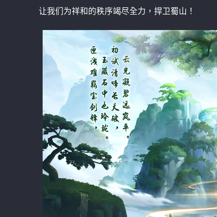
让我们为祥和的秩序竭尽全力，捍卫蜀山！