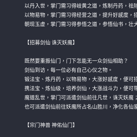
以丹入世，掌门需习得岐黄之道，炼制丹药，祛
以物易物，掌门需习得经营之道，提升好感度，
朝现玉虚，掌门需习得参悟之道，参悟仙书，壮
【招募剑仙 诛灭妖魔】
既然要重振仙门，门下怎能无一众剑仙相助？
剑仙到访，每一位必有自己心仪之物。
锻法宝、炼丹药，以物易物，大涨好感度，便可
携法宝、炼仙级，培养剑仙，大涨战斗力，便可
魔道乱世，掌门可派遣剑仙前往凡世，诛灭妖魔
也可派遣剑仙前往妖魔所占名山胜川，净化各仙
【宗门神兽 神佑仙门】