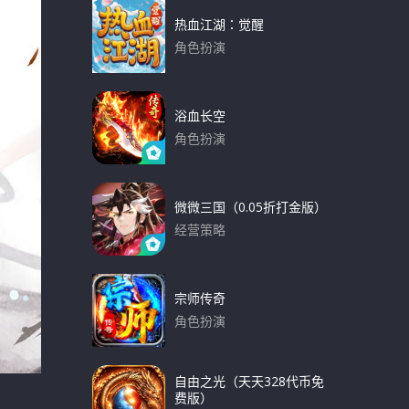
热血江湖：觉醒
角色扮演
下载
浴血长空
角色扮演
下载
微微三国（0.05折打金版）
经营策略
下载
宗师传奇
角色扮演
下载
自由之光（天天328代币免
费版）