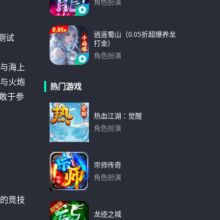
角色扮演
下载
逍遥蜀山（0.05折超爆养龙
测试
打金）
角色扮演
斗与海上
下载
与火炮
热门游戏
些敢于参
热血江湖：觉醒
角色扮演
下载
宗师传奇
角色扮演
下载
的竞技
龙迹之城