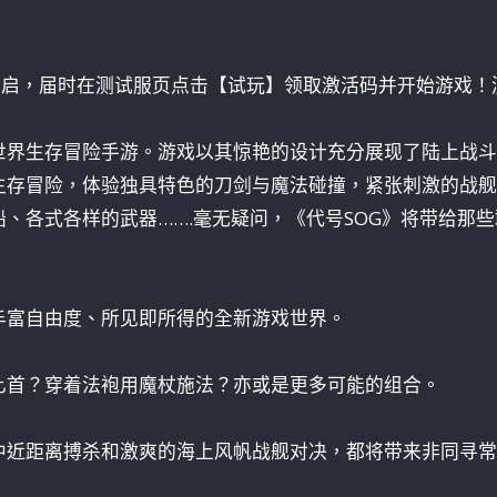
测正式开启，届时在测试服页点击【试玩】领取激活码并开始游戏！
世界生存冒险手游。游戏以其惊艳的设计充分展现了陆上战
生存冒险，体验独具特色的刀剑与魔法碰撞，紧张刺激的战舰
、各式各样的武器…….毫无疑问，《代号SOG》将带给那
丰富自由度、所见即所得的全新游戏世界。
匕首？穿着法袍用魔杖施法？亦或是更多可能的组合。
中近距离搏杀和激爽的海上风帆战舰对决，都将带来非同寻常