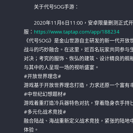
关于代号SOG手游：
2020年11月6日11:00，安卓限量删
服：
https://www.taptap.com/app/188234
《代号SOG》是金山世游自主研发的新一代开放
战斗的巧妙融合。在这里，近百名玩家共同参与
对决；考究的服饰、恢弘的建筑、设计精良的舰船
与其中的人呈现一场的视听盛宴。
#开放世界理念#
游戏基于开放世界理念打造，力求还原一个富有
#中世纪幻想题材#
游戏着重打造冷兵器特色对抗，穿着隐身衣手持
#多元化战术竞技#
融合陆战、海战重新定义战术竞技，紧张的陆地
体验。