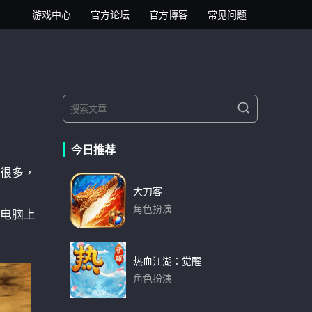
逍遥安卓模拟器
游戏中心
官方论坛
官方博客
常见问题
S
S
e
e
a
a
r
今日推荐
r
c
h
势很多，
c
h
大刀客
f
角色扮演
内电脑上
o
下载
r
:
热血江湖：觉醒
角色扮演
下载