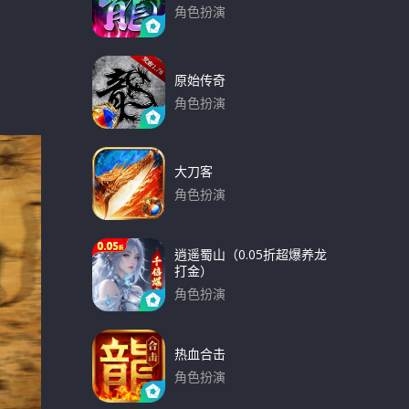
角色扮演
下载
原始传奇
角色扮演
下载
大刀客
角色扮演
下载
逍遥蜀山（0.05折超爆养龙
打金）
角色扮演
下载
热血合击
角色扮演
下载