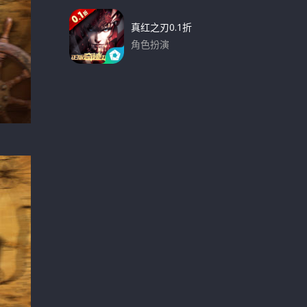
真红之刃0.1折
角色扮演
下载