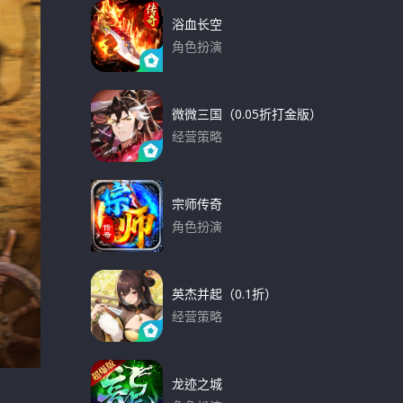
浴血长空
角色扮演
下载
微微三国（0.05折打金版）
经营策略
下载
宗师传奇
角色扮演
下载
英杰并起（0.1折）
经营策略
下载
龙迹之城