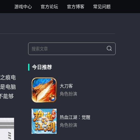
逍遥安卓模拟器
游戏中心
官方论坛
官方博客
常见问题
S
S
e
e
a
a
r
今日推荐
r
c
h
之痕电
c
h
大刀客
是电脑
f
角色扮演
不能够
o
下载
r
:
热血江湖：觉醒
角色扮演
下载