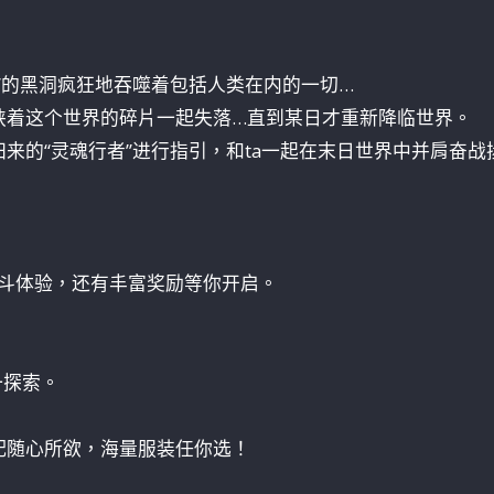
”的黑洞疯狂地吞噬着包括人类在内的一切…
挟着这个世界的碎片一起失落…直到某日才重新降临世界。
来的“灵魂行者”进行指引，和ta一起在末日世界中并肩奋战
战斗体验，还有丰富奖励等你开启。
一探索。
配随心所欲，海量服装任你选！