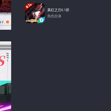
真红之刃0.1折
角色扮演
下载