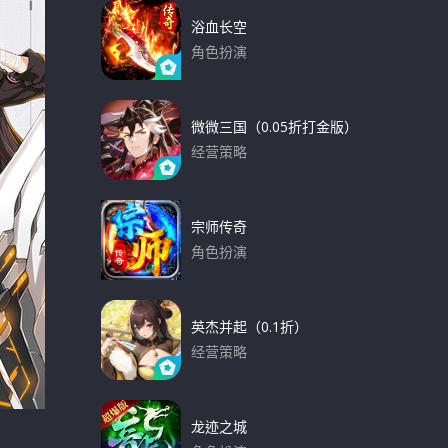
浴血长空
角色扮演
下载
微微三国（0.05折打金版）
经营策略
下载
宗师传奇
角色扮演
下载
英杰并起（0.1折）
经营策略
下载
龙迹之城