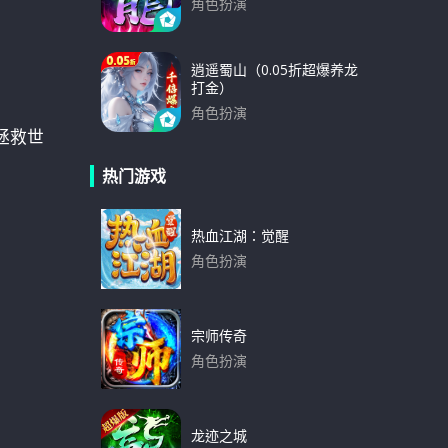
角色扮演
下载
逍遥蜀山（0.05折超爆养龙
打金）
角色扮演
拯救世
下载
热门游戏
热血江湖：觉醒
角色扮演
下载
宗师传奇
角色扮演
下载
龙迹之城