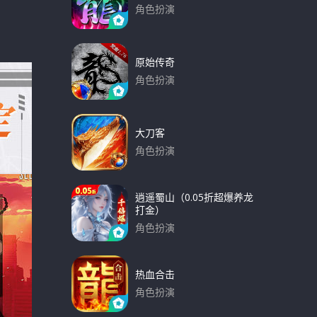
角色扮演
下载
原始传奇
角色扮演
下载
大刀客
角色扮演
下载
逍遥蜀山（0.05折超爆养龙
打金）
角色扮演
下载
热血合击
角色扮演
下载