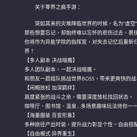
关于零界之痕手游：
突如其来的灾难降临世界的时候，名为“虚空
那些想要忘记，却始终难以忘怀的悲伤过去，裹
你将作为异能学院的指挥官，对失去记忆后重新归
界！
【多人副本 决战暗魔】
多人团队副本，一起决战暗魔。
和朋友一起组队挑战世界BOSS，带来更爽快的
【闲暇放松 加深羁绊】
高度紧张的战斗之余，需要深度放松找回状态。
咖啡厅、图书馆、温泉…多场景趣味玩法待你一
【海量服装 百变形象】
多种途径产出时装，提升战力彰显个性。自由搭
【自由模式 异界重生】