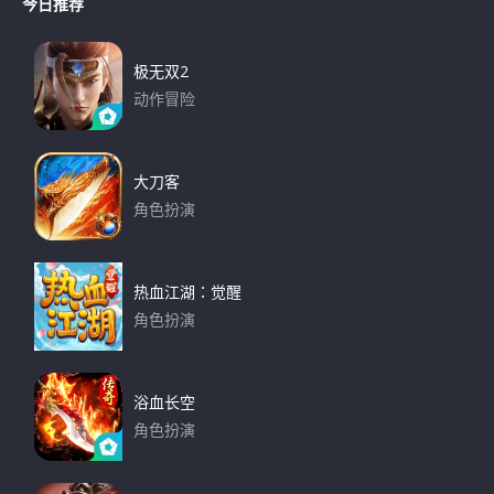
今日推荐
r
c
h
c
h
极无双2
f
动作冒险
o
下载
r
:
大刀客
角色扮演
下载
热血江湖：觉醒
角色扮演
下载
浴血长空
角色扮演
下载