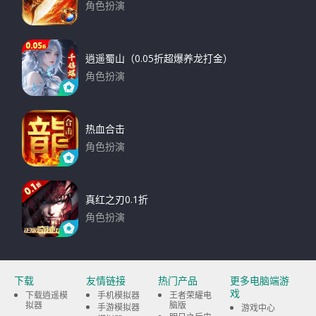
角色扮演
下载
逍遥蜀山（0.05折超爆养龙打金）
角色扮演
下载
热血合击
角色扮演
下载
真红之刃0.1折
角色扮演
下载
下载
友情链接
热门产品
更多电脑端游
戏
下载逍遥模
手机模拟器
王者荣耀电
拟器
脑版
手游模拟器
游戏中心