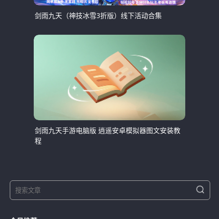
剑雨九天（神技冰雪3折版）线下活动合集
剑雨九天手游电脑版 逍遥安卓模拟器图文安装教
程
S
S
e
e
a
a
r