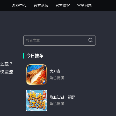
逍遥安卓模拟器
游戏中心
官方论坛
官方博客
常见问题
S
S
e
e
a
a
r
今日推荐
r
c
h
么玩？
c
h
大刀客
快速流
f
角色扮演
o
下载
r
:
热血江湖：觉醒
角色扮演
下载