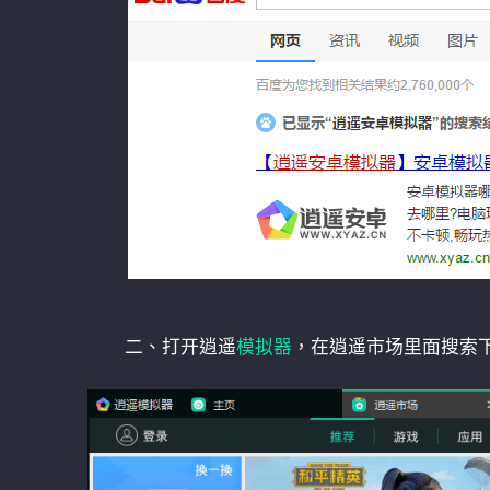
二、打开逍遥
模拟器
，在逍遥市场里面搜索