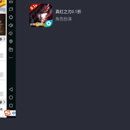
真红之刃0.1折
角色扮演
下载