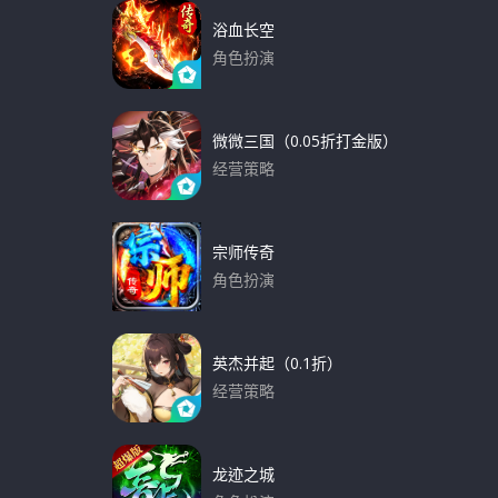
浴血长空
角色扮演
下载
微微三国（0.05折打金版）
经营策略
下载
宗师传奇
角色扮演
下载
英杰并起（0.1折）
经营策略
下载
龙迹之城