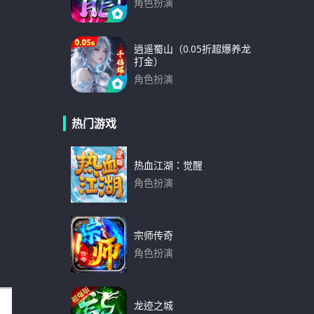
角色扮演
下载
逍遥蜀山（0.05折超爆养龙
打金）
角色扮演
下载
热门游戏
热血江湖：觉醒
角色扮演
下载
宗师传奇
角色扮演
下载
龙迹之城