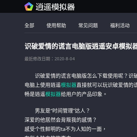
全部
使用帮助
常见问题
福利活动
识破爱情的谎言电脑版逍遥安卓模拟
最近修改日期：2020-8-04
识破爱情的谎言电脑版怎么下载使用呢？识
电脑上使用逍遥
模拟器
直接就可以玩识破爱情的
畅是逍遥
模拟器
给用户的产品印象。
男友是“时间管理”达人？
深爱的他居然会背叛我的感情？
感受个性鲜明的ta不为人知的一面，