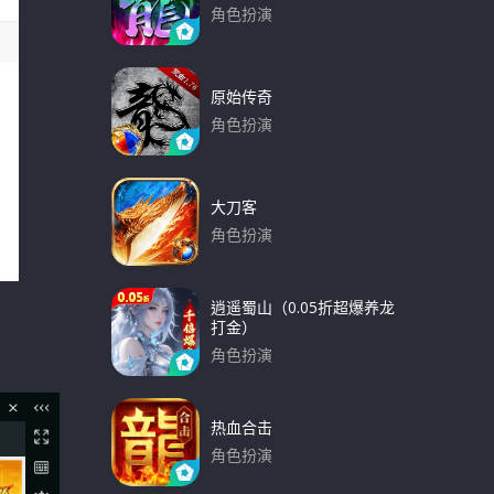
角色扮演
下载
原始传奇
角色扮演
下载
大刀客
角色扮演
下载
逍遥蜀山（0.05折超爆养龙
打金）
角色扮演
下载
热血合击
角色扮演
下载