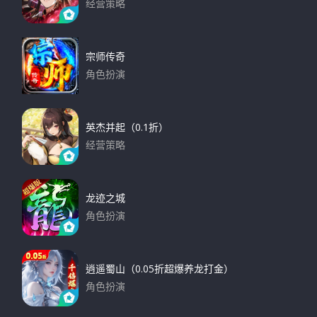
经营策略
下载
宗师传奇
角色扮演
下载
英杰并起（0.1折）
经营策略
下载
龙迹之城
角色扮演
下载
逍遥蜀山（0.05折超爆养龙打金）
角色扮演
下载