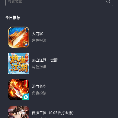
S
e
e
a
a
r
今日推荐
r
c
h
c
h
大刀客
f
角色扮演
o
下载
r
:
热血江湖：觉醒
角色扮演
下载
浴血长空
角色扮演
下载
微微三国（0.05折打金版）