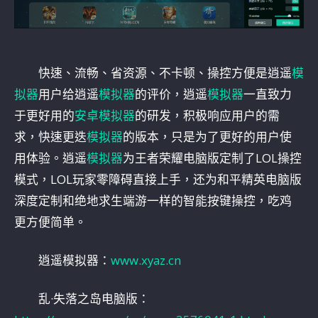
快速、流畅、省资源、不卡顿、操控方便是逍遥
模
拟器
用户给逍遥
模拟器
的评价，逍遥
模拟器
一直致力
于更好用的
安卓模拟器
的研发，积极响应用户的需
求，快速更迭
模拟器
的版本，只是为了更好的用户使
用体验。逍遥
模拟器
为王者荣耀电脑版定制了LOL操控
模式，LOL玩家零障碍直接上手，还为和平精英电脑版
深度定制和绝地求生端游一样的智能按键操控，吃鸡
更方便简单。
逍遥模拟器：
www.xyaz.cn
乱·失落之岛电脑版：