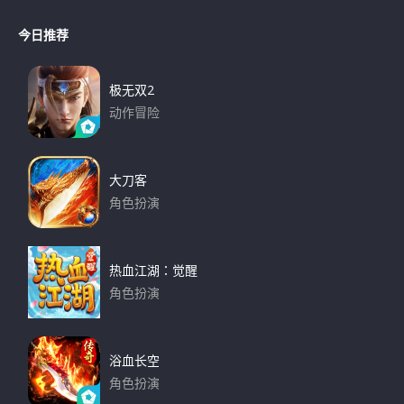
e
a
a
r
今日推荐
r
c
h
c
h
极无双2
f
动作冒险
o
下载
r
:
大刀客
角色扮演
下载
热血江湖：觉醒
角色扮演
下载
浴血长空
角色扮演