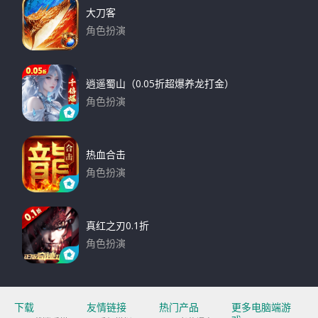
大刀客
角色扮演
下载
逍遥蜀山（0.05折超爆养龙打金）
角色扮演
下载
热血合击
角色扮演
下载
真红之刃0.1折
角色扮演
下载
下载
友情链接
热门产品
更多电脑端游