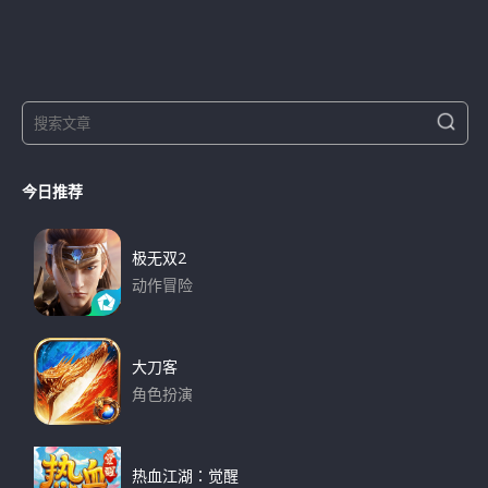
S
S
e
e
a
a
r
今日推荐
r
c
h
c
h
极无双2
f
动作冒险
o
下载
r
:
大刀客
角色扮演
下载
热血江湖：觉醒