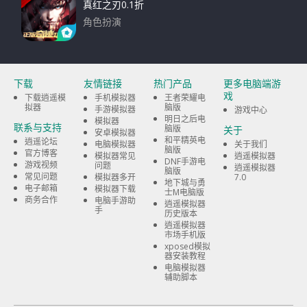
真红之刃0.1折
角色扮演
下载
下载
友情链接
热门产品
更多电脑端游
戏
下载逍遥模
手机模拟器
王者荣耀电
拟器
脑版
手游模拟器
游戏中心
明日之后电
模拟器
联系与支持
脑版
关于
安卓模拟器
和平精英电
逍遥论坛
电脑模拟器
关于我们
脑版
官方博客
模拟器常见
逍遥模拟器
DNF手游电
游戏视频
问题
逍遥模拟器
脑版
常见问题
模拟器多开
7.0
地下城与勇
电子邮箱
模拟器下载
士M电脑版
商务合作
电脑手游助
逍遥模拟器
手
历史版本
逍遥模拟器
市场手机版
xposed模拟
器安装教程
电脑模拟器
辅助脚本