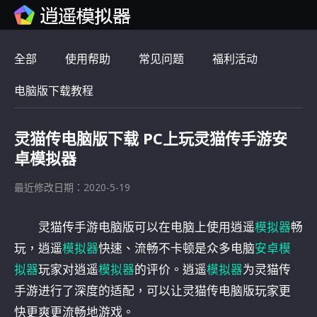
全部
使用帮助
常见问题
福利活动
电脑版下载教程
灵猫传电脑版下载 PC上玩灵猫传手游安
卓模拟器
最近修改日期：2020-5-19
灵猫传手游电脑版可以在电脑上使用逍遥
模拟器
畅
玩，逍遥
模拟器
快速、流畅不卡顿是众多电脑
安卓模
拟器
玩家对逍遥
模拟器
的评价。逍遥
模拟器
为灵猫传
手游进行了深度的适配，可以让灵猫传电脑版玩家更
快更爽更流畅地游戏。