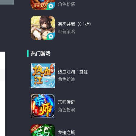
角色扮演
下载
英杰并起（0.1折）
经营策略
下载
热门游戏
热血江湖：觉醒
角色扮演
下载
宗师传奇
角色扮演
下载
龙迹之城