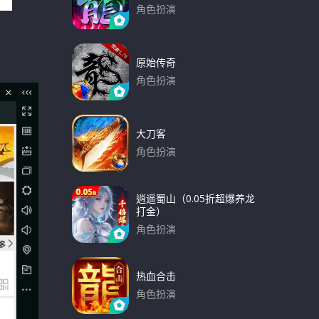
角色扮演
下载
原始传奇
角色扮演
下载
大刀客
角色扮演
下载
逍遥蜀山（0.05折超爆养龙
打金）
角色扮演
下载
热血合击
角色扮演
下载