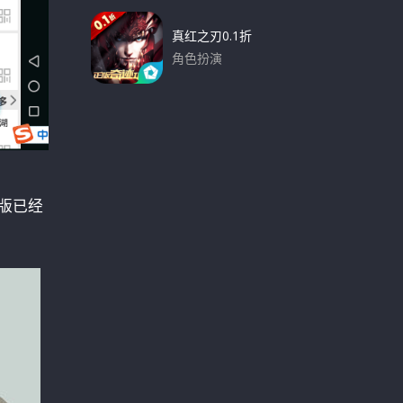
真红之刃0.1折
角色扮演
下载
版已经