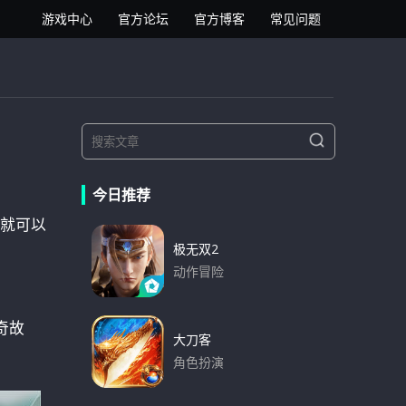
逍遥安卓模拟器
游戏中心
官方论坛
官方博客
常见问题
S
S
e
e
a
a
r
今日推荐
r
c
h
就可以
c
h
极无双2
f
动作冒险
o
下载
r
奇故
:
大刀客
角色扮演
下载