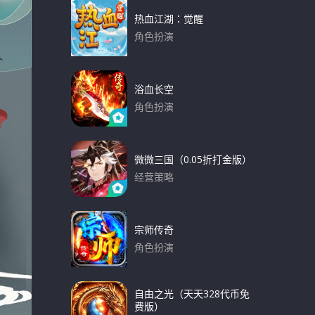
热血江湖：觉醒
角色扮演
下载
浴血长空
角色扮演
下载
微微三国（0.05折打金版）
经营策略
下载
宗师传奇
角色扮演
下载
自由之光（天天328代币免
费版）