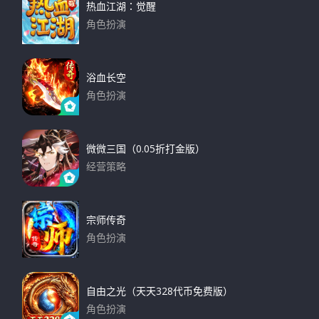
热血江湖：觉醒
角色扮演
下载
浴血长空
角色扮演
下载
微微三国（0.05折打金版）
经营策略
下载
宗师传奇
角色扮演
下载
自由之光（天天328代币免费版）
角色扮演