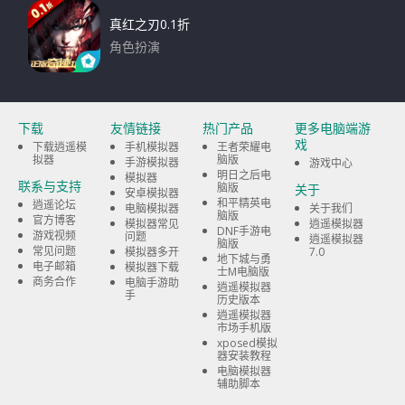
真红之刃0.1折
角色扮演
下载
下载
友情链接
热门产品
更多电脑端游
戏
下载逍遥模
手机模拟器
王者荣耀电
拟器
脑版
手游模拟器
游戏中心
明日之后电
模拟器
联系与支持
脑版
关于
安卓模拟器
和平精英电
逍遥论坛
电脑模拟器
关于我们
脑版
官方博客
模拟器常见
逍遥模拟器
DNF手游电
游戏视频
问题
逍遥模拟器
脑版
常见问题
模拟器多开
7.0
地下城与勇
电子邮箱
模拟器下载
士M电脑版
商务合作
电脑手游助
逍遥模拟器
手
历史版本
逍遥模拟器
市场手机版
xposed模拟
器安装教程
电脑模拟器
辅助脚本