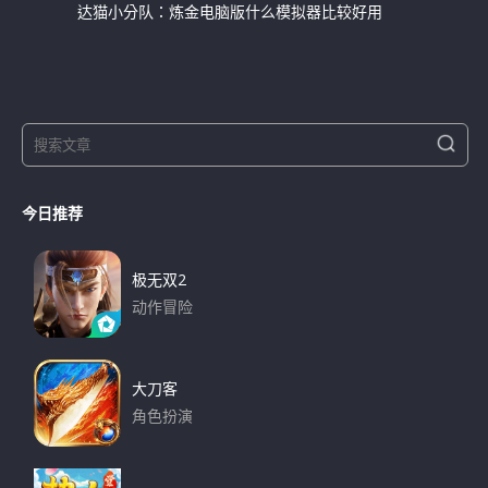
达猫小分队：炼金电脑版什么模拟器比较好用
S
S
e
e
a
a
r
今日推荐
r
c
h
c
h
极无双2
f
动作冒险
o
下载
r
:
大刀客
角色扮演
下载