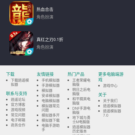
热血合击
角色扮演
下载
真红之刃0.1折
角色扮演
下载
下载
友情链接
热门产品
更多电脑端游
戏
下载逍遥模
手机模拟器
王者荣耀电
拟器
脑版
手游模拟器
游戏中心
明日之后电
模拟器
联系与支持
脑版
关于
安卓模拟器
和平精英电
逍遥论坛
电脑模拟器
关于我们
脑版
官方博客
模拟器常见
逍遥模拟器
DNF手游电
游戏视频
问题
逍遥模拟器
脑版
常见问题
模拟器多开
7.0
地下城与勇
电子邮箱
模拟器下载
士M电脑版
商务合作
电脑手游助
逍遥模拟器
手
历史版本