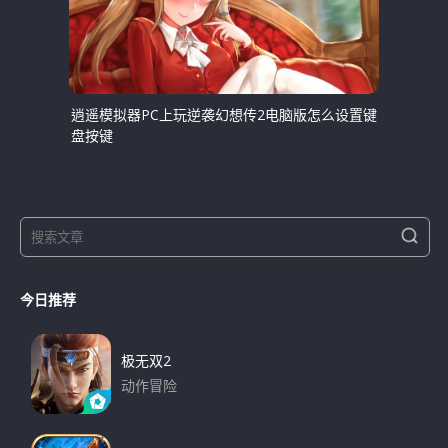
逍遥模拟器PC上玩逆袭幻想传2电脑版怎么设置键
盘按键
S
S
e
e
a
a
r
今日推荐
r
c
h
c
h
极无双2
f
动作冒险
o
下载
r
: