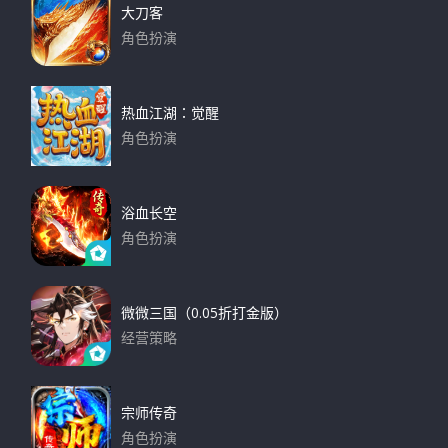
大刀客
角色扮演
下载
热血江湖：觉醒
角色扮演
下载
浴血长空
角色扮演
下载
微微三国（0.05折打金版）
经营策略
下载
宗师传奇
角色扮演