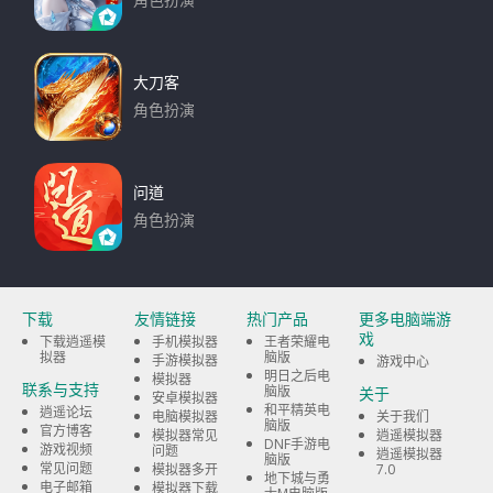
角色扮演
下载
大刀客
角色扮演
下载
问道
角色扮演
下载
下载
友情链接
热门产品
更多电脑端游
戏
下载逍遥模
手机模拟器
王者荣耀电
拟器
脑版
手游模拟器
游戏中心
明日之后电
模拟器
联系与支持
脑版
关于
安卓模拟器
和平精英电
逍遥论坛
电脑模拟器
关于我们
脑版
官方博客
模拟器常见
逍遥模拟器
DNF手游电
游戏视频
问题
逍遥模拟器
脑版
常见问题
模拟器多开
7.0
地下城与勇
电子邮箱
模拟器下载