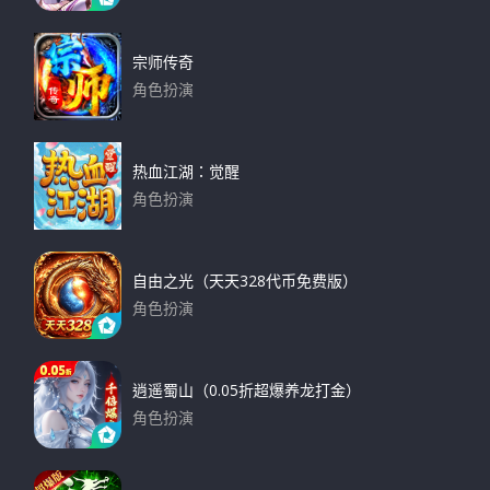
下载
r
:
宗师传奇
角色扮演
下载
热血江湖：觉醒
角色扮演
下载
自由之光（天天328代币免费版）
角色扮演
下载
逍遥蜀山（0.05折超爆养龙打金）
角色扮演
下载