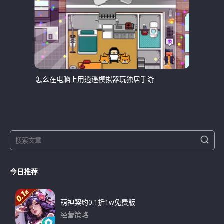
怎么在电脑上用逍遥模拟器玩独居手游
S
S
e
e
a
a
r
今日推荐
r
c
h
c
h
萌神契约0.1折1w免费版
f
经营策略
o