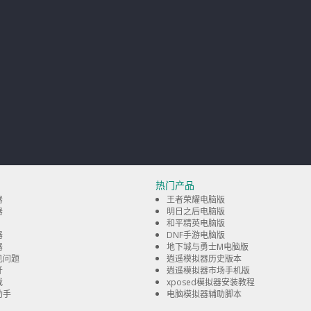
热门产品
器
王者荣耀电脑版
器
明日之后电脑版
和平精英电脑版
器
DNF手游电脑版
器
地下城与勇士M电脑版
见问题
逍遥模拟器历史版本
开
逍遥模拟器市场手机版
载
xposed模拟器安装教程
助手
电脑模拟器辅助脚本