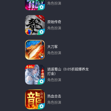
角色扮演
下载
原始传奇
角色扮演
下载
大刀客
角色扮演
下载
逍遥蜀山（0.05折超爆养龙
打金）
角色扮演
下载
热血合击
角色扮演
下载