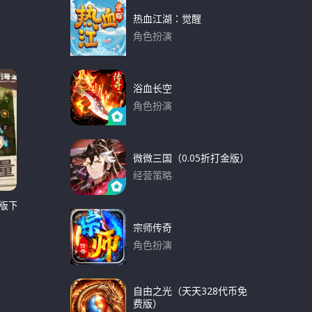
热血江湖：觉醒
角色扮演
下载
浴血长空
角色扮演
下载
微微三国（0.05折打金版）
经营策略
下载
版下载
宗师传奇
角色扮演
下载
自由之光（天天328代币免
费版）