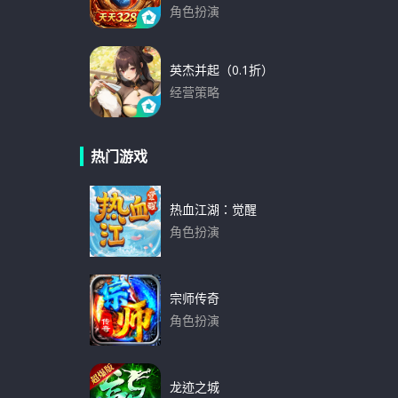
角色扮演
下载
英杰并起（0.1折）
经营策略
下载
热门游戏
热血江湖：觉醒
角色扮演
下载
宗师传奇
角色扮演
下载
龙迹之城