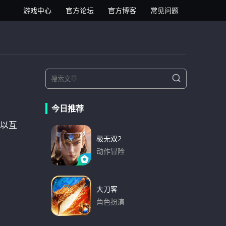
逍遥安卓模拟器
游戏中心
官方论坛
官方博客
常见问题
S
S
e
e
a
a
r
今日推荐
r
c
h
以互
c
h
极无双2
f
动作冒险
o
下载
r
:
大刀客
角色扮演
下载