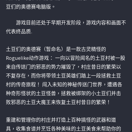
豆们的奥德赛电脑版。
游戏目前还处于早期开发阶段，游戏内容和画面不
代表终品质.
土豆们的奥德赛（暂命名）是一款古灵精怪的
Roguelike动作游戏： 一向以冒险闻名的土豆村被一股
来自传送门的邪恶的势力摧毁了，村庄昔日的繁荣以
不复存在，而你将带领土豆英雄们踏上一段拯救土豆
村的传奇旅程！ 闯入未知的神秘传送门世界，遭遇各
种奇形怪状的土豆怪兽，拯救被绑架的小土豆们并击
败邪恶的土豆大魔王来恢复土豆村昔日的繁荣！
重建和管理你的村庄并打造上百种搞怪的武器和道
具，收集食谱并烹饪各种美味的土豆美食来帮助你的