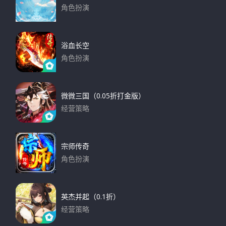
角色扮演
下载
浴血长空
角色扮演
下载
微微三国（0.05折打金版）
经营策略
下载
宗师传奇
角色扮演
下载
英杰并起（0.1折）
经营策略
下载