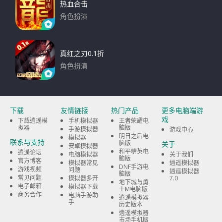
热血合击
角色扮演
下载
真红之刃0.1折
角色扮演
下载
下载
友情链接
热门产品
更多电脑端游
戏
下载逍遥模
手机模拟器
王者荣耀电
拟器
脑版
手游模拟器
游戏中心
明日之后电
模拟器
联系与支持
脑版
关于
安卓模拟器
和平精英电
逍遥论坛
电脑模拟器
关于我们
脑版
官方博客
模拟器常见
逍遥模拟器
DNF手游电
游戏视频
问题
逍遥模拟器
脑版
常见问题
模拟器多开
7.0
地下城与勇
电子邮箱
模拟器下载
士M电脑版
商务合作
电脑手游助
逍遥模拟器
手
历史版本
逍遥模拟器
市场手机版