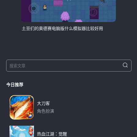
土豆们的奥德赛电脑版什么模拟器比较好用
S
S
e
e
a
a
r
今日推荐
r
c
h
c
h
大刀客
f
角色扮演
o
下载
r
:
热血江湖：觉醒