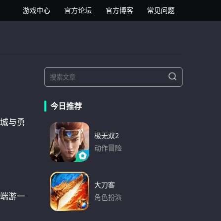
逍遥安卓模拟器
游戏中心
官方论坛
官方博客
常见问题
S
S
e
e
a
a
r
今日推荐
r
c
h
下城与勇
c
h
极无双2
f
动作冒险
o
下载
r
:
大刀客
玩端游一
角色扮演
下载