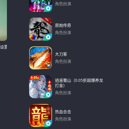
角色扮演
下载
原始传奇
角色扮演
下载
么设置流
大刀客
角色扮演
下载
逍遥蜀山（0.05折超爆养龙
打金）
角色扮演
下载
热血合击
角色扮演
下载