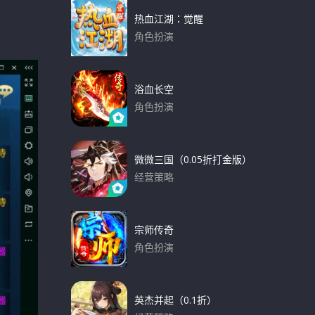
热血江湖：觉醒
角色扮演
下载
浴血长空
角色扮演
下载
微微三国（0.05折打金版）
经营策略
下载
宗师传奇
角色扮演
下载
英杰并起（0.1折）