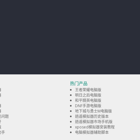
热门产品
器
王者荣耀电脑版
器
明日之后电脑版
和平精英电脑版
器
DNF手游电脑版
器
地下城与勇士M电脑版
见问题
逍遥模拟器历史版本
开
逍遥模拟器市场手机版
载
xposed模拟器安装教程
助手
电脑模拟器辅助脚本