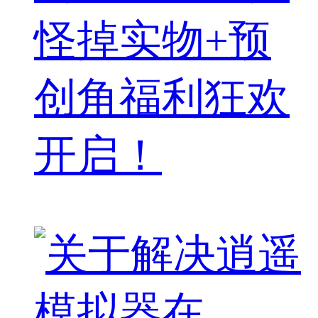
怪掉实物+预
创角福利狂欢
开启！