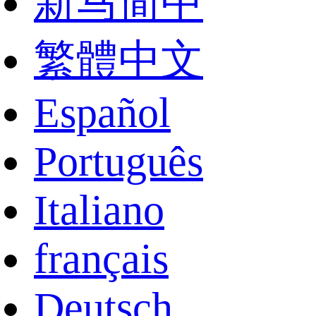
新马简中
繁體中文
Español
Português
Italiano
français
Deutsch