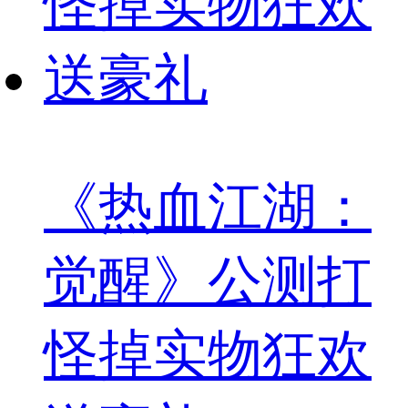
《热血江湖：
觉醒》公测打
怪掉实物狂欢