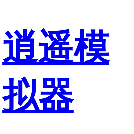
逍遥模
拟器