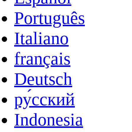
Português
Italiano
français
Deutsch
ру́сский
Indonesia