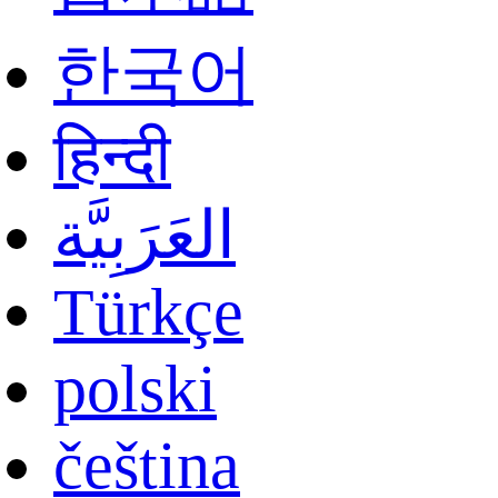
한국어
हिन्दी
العَرَبِيَّة
Türkçe
polski
čeština