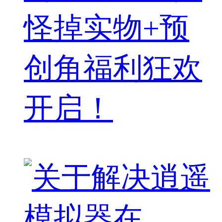
怪掉实物+预
创角福利狂欢
开启！