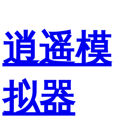
逍遥模
拟器