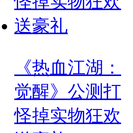
《热血江湖：
觉醒》公测打
怪掉实物狂欢