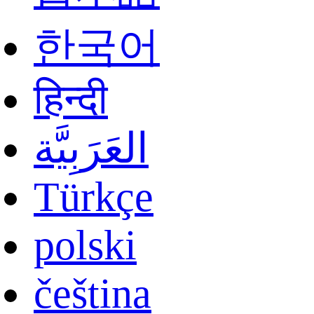
한국어
हिन्दी
العَرَبِيَّة
Türkçe
polski
čeština