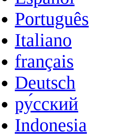
Português
Italiano
français
Deutsch
ру́сский
Indonesia