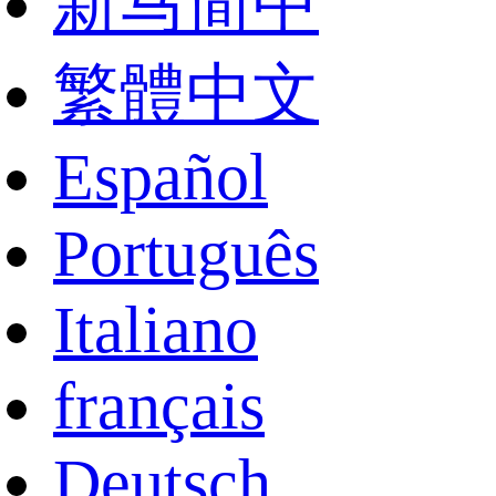
新马简中
繁體中文
Español
Português
Italiano
français
Deutsch